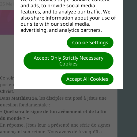
26 Mai, 2026
and ads, to provide social media
features, and to analyze our traffic. We
also share information about your use of
our site with our social media,
advertising, and analytics partners.
Cookie Settings
Accept Only Strictly Necessary
Cookies
Ce soir, nous allons parler d’un sujet glorieux et
Accept All Cookies
porteur d’espérance :
le second avènement de Jésus-
Christ
.
Dans
Matthieu 24
, les disciples ont posé à Jésus une
question fondamentale :
« Quel sera le signe de ton avènement et de la fin
du monde ? »
En réponse, Jésus leur a présenté une série de signes
annonçant son retour. Nous avons déjà vu qu’Il a