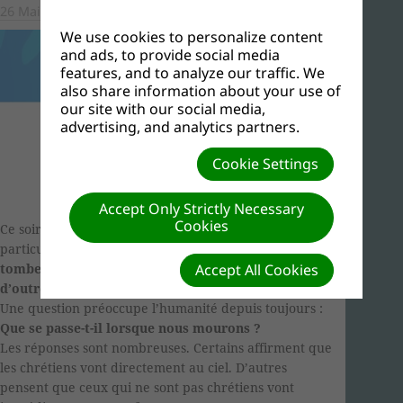
26 Mai, 2026
We use cookies to personalize content
and ads, to provide social media
features, and to analyze our traffic. We
also share information about your use of
our site with our social media,
advertising, and analytics partners.
Cookie Settings
Accept Only Strictly Necessary
Cookies
Ce soir, nous allons réfléchir ensemble sur un thème
particulièrement important :
les tromperies d’outre-
tombe
. Répétez-le avec moi :
« Les tromperies
Accept All Cookies
d’outre-tombe. »
Une question préoccupe l’humanité depuis toujours :
Que se passe-t-il lorsque nous mourons ?
Les réponses sont nombreuses. Certains affirment que
les chrétiens vont directement au ciel. D’autres
pensent que ceux qui ne sont pas chrétiens vont